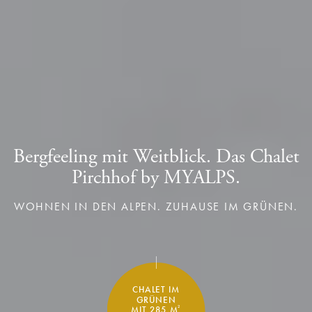
Bergfeeling mit Weitblick.
Bergfeeling mit Weitblick.
Das Chalet
Das Chalet
Pirchhof by MYALPS.
Pirchhof by MYALPS.
WOHNEN IN DEN ALPEN. ZUHAUSE IM GRÜNEN.
WOHNEN IN DEN ALPEN. ZUHAUSE IM GRÜNEN.
CHALET IM
GRÜNEN
MIT 285 M
2