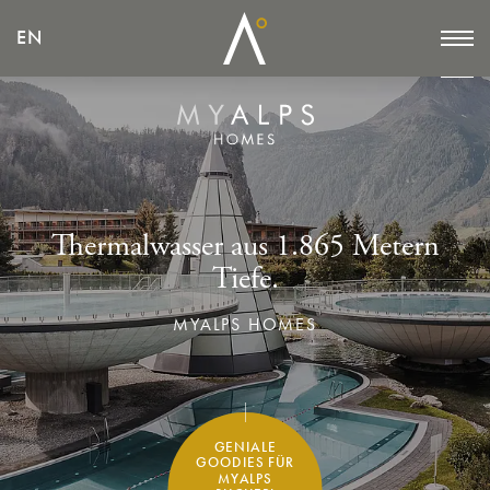
EN
EN
Thermalwasser
aus 1.865 Metern
Tiefe.
MYALPS HOMES
GENIALE
GOODIES FÜR
MYALPS