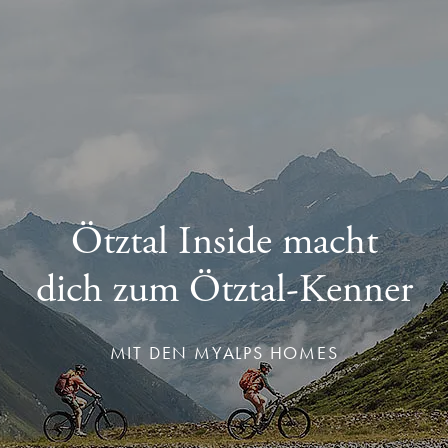
Ötztal Inside macht
dich zum Ötztal-Kenner
MIT DEN MYALPS HOMES