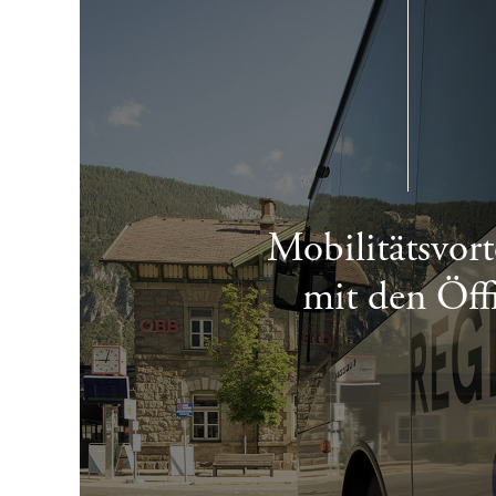
Mobilitätsvort
mit den Öff
-30% IM SOMMER & KOSTENLOSE F