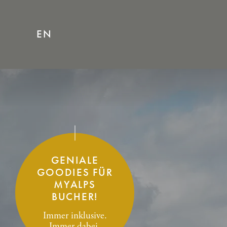
EN
EN
GENIALE
GOODIES FÜR
MYALPS
BUCHER!
Immer inklusive.
Immer dabei.