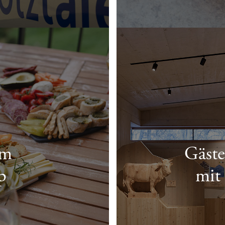
im
Gäst
p
mit 
 VIELES MEHR
KOSTENLOSE ERLEB