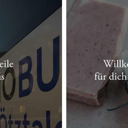
eile
Will
is
für dic
AHRTEN IM WINTER
ERHÄLTLICH