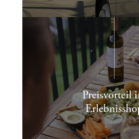
Preisvorteil 
Erlebnissho
-10% AUF KURSE, TOUREN UND